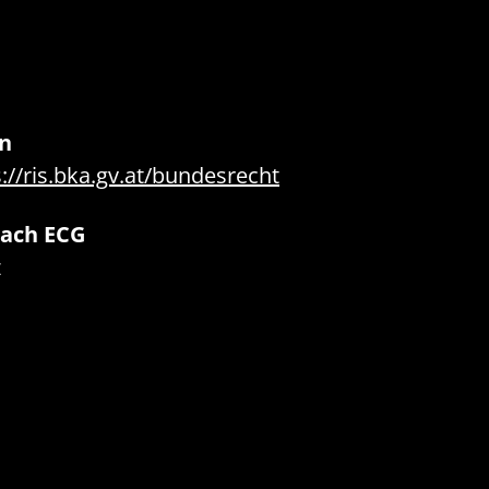
n
://ris.bka.gv.at/bundesrecht
nach ECG
z