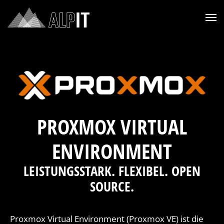
Zum Menü springen (n)
Zum Inhalt springen (c)
Zur Fußzeile springen (f)
PROXMOX VIRTUAL
ENVIRONMENT
LEISTUNGSSTARK. FLEXIBEL. OPEN
SOURCE.
Proxmox Virtual Environment (Proxmox VE) ist die